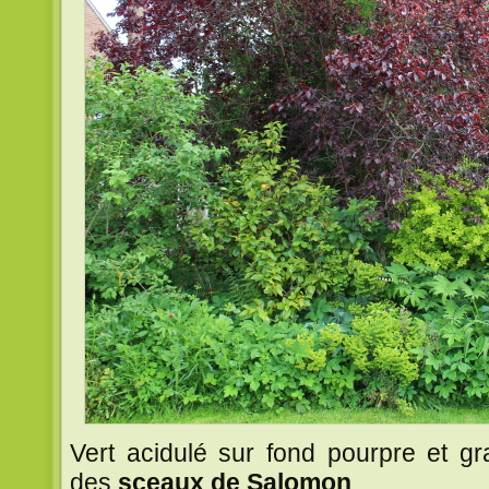
Vert acidulé sur fond pourpre et 
des
sceaux de Salomon
.