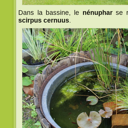
Dans la bassine, le
nénuphar
se r
scirpus cernuus
.