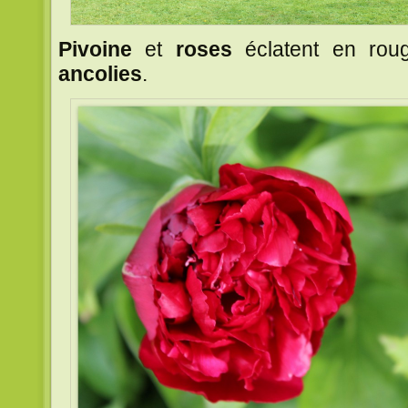
Pivoine
et
roses
éclatent en rou
ancolies
.