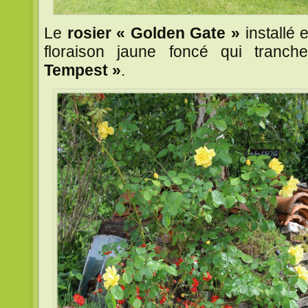
Le
rosier « Golden Gate »
installé 
floraison jaune foncé qui tranc
Tempest »
.