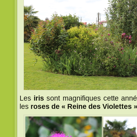
Les
iris
sont magnifiques cette ann
les
roses de « Reine des Violettes »