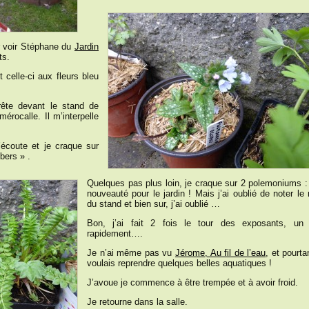
 voir Stéphane du
Jardin
ts.
 celle-ci aux fleurs bleu
rête devant le stand de
érocalle. Il m’interpelle
écoute et je craque sur
bers » .
Quelques pas plus loin, je craque sur 2 polemoniums :
nouveauté pour le jardin ! Mais j’ai oublié de noter le
du stand et bien sur, j’ai oublié …
Bon, j’ai fait 2 fois le tour des exposants, un
rapidement….
Je n’ai même pas vu
Jérome, Au fil de l’eau
, et pourta
voulais reprendre quelques belles aquatiques !
J’avoue je commence à être trempée et à avoir froid.
Je retourne dans la salle.