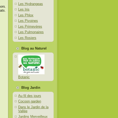
Les Hydrangeas
ors.
Les Iris
ats.
Les Phlox
Les Pivoines
Les Primevères
Les Pulmonaires
Les Rosiers
Blog au Naturel
Botanic
Blog Jardin
Au fil des jours
Cocoon garden
Dans le Jardin de la
Vallée
Jardins Merveilleux