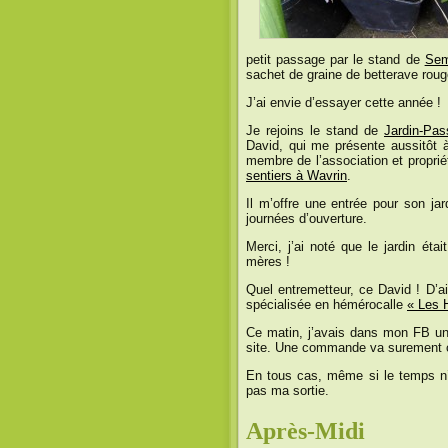
petit passage par le stand de
Sem
sachet de graine de betterave roug
J’ai envie d’essayer cette année !
Je rejoins le stand de
Jardin-Pas
David, qui me présente aussitôt 
membre de l’association et proprié
sentiers à Wavrin
.
Il m’offre une entrée pour son ja
journées d’ouverture.
Merci, j’ai noté que le jardin étai
mères !
Quel entremetteur, ce David ! D’ai
spécialisée en hémérocalle
« Les 
Ce matin, j’avais dans mon FB un
site. Une commande va surement c
En tous cas, même si le temps n’ét
pas ma sortie.
Après-Midi