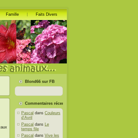
Famille
Faits Divers
Blond66 sur FB
Commentaires récents
Pascal
dans
Couleurs
d’Avril
Pascal
dans
Le
caux
temps file
Pascal
dans
Vive les