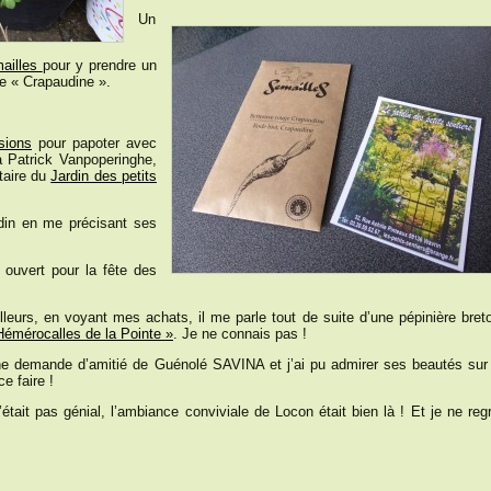
Un
ailles
pour y prendre un
e « Crapaudine ».
sions
pour papoter avec
à Patrick Vanpoperinghe,
taire du
Jardin des petits
rdin en me précisant ses
t ouvert pour la fête des
lleurs, en voyant mes achats, il me parle tout de suite d’une pépinière bret
Hémérocalles de la Pointe »
. Je ne connais pas !
e demande d’amitié de Guénolé SAVINA et j’ai pu admirer ses beautés sur
e faire !
ait pas génial, l’ambiance conviviale de Locon était bien là ! Et je ne regr