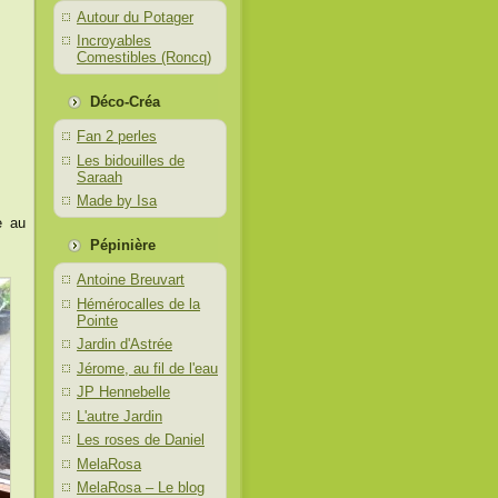
Autour du Potager
Incroyables
Comestibles (Roncq)
Déco-Créa
Fan 2 perles
Les bidouilles de
Saraah
Made by Isa
e au
Pépinière
Antoine Breuvart
Hémérocalles de la
Pointe
Jardin d'Astrée
Jérome, au fil de l'eau
JP Hennebelle
L'autre Jardin
Les roses de Daniel
MelaRosa
MelaRosa – Le blog