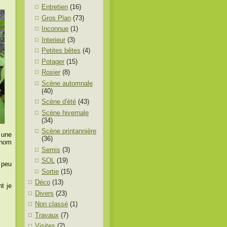
Entretien
(16)
Gros Plan
(73)
Inconnue
(1)
Interieur
(3)
Petites bêtes
(4)
Potager
(15)
Rosier
(8)
Scène automnale
(40)
Scène d'été
(43)
Scène hivernale
(34)
Scène printannière
 une
(36)
 nom
Semis
(3)
SOL
(19)
 peu
Sortie
(15)
Déco
(13)
nt je
Divers
(23)
Non classé
(1)
Travaux
(7)
Visites
(2)