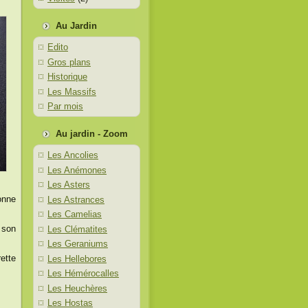
Au Jardin
Edito
Gros plans
Historique
Les Massifs
Par mois
Au jardin - Zoom
Les Ancolies
Les Anémones
Les Asters
onne
Les Astrances
Les Camelias
 son
Les Clématites
Les Geraniums
ette
Les Hellebores
Les Hémérocalles
Les Heuchères
Les Hostas