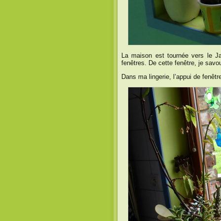
La maison est tournée vers le Jar
fenêtres. De cette fenêtre, je savour
Dans ma lingerie, l’appui de fenêtr