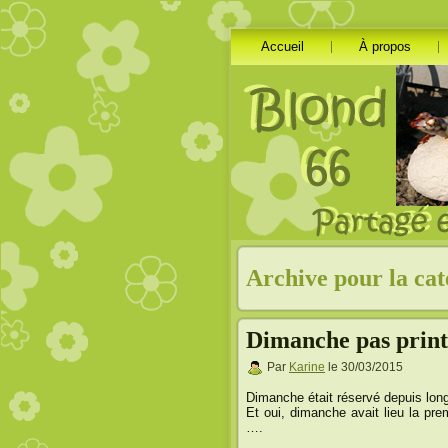
Accueil
À propos
Archive pour la cat
Dimanche pas print
Par
Karine
le 30/03/2015
Dimanche était réservé depuis l
Et oui, dimanche avait lieu la pre
….