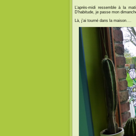
L’après-midi ressemble à la mat
D’habitude, je passe mon dimanche 
Là, j’ai tourné dans la maison….