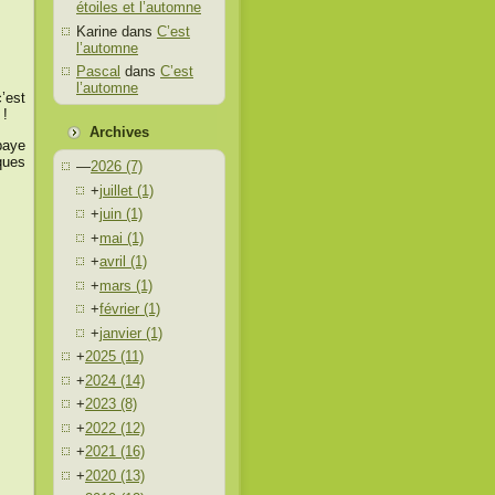
étoiles et l’automne
Karine
dans
C’est
l’automne
Pascal
dans
C’est
l’automne
’est
 !
Archives
paye
ques
—
2026
(7)
+
juillet
(1)
+
juin
(1)
+
mai
(1)
+
avril
(1)
+
mars
(1)
+
février
(1)
+
janvier
(1)
+
2025
(11)
+
2024
(14)
+
2023
(8)
+
2022
(12)
+
2021
(16)
+
2020
(13)