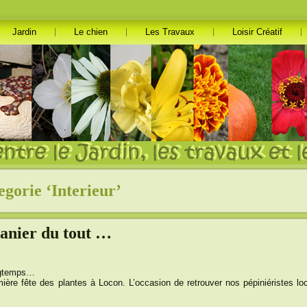
Jardin
Le chien
Les Travaux
Loisir Créatif
egorie ‘Interieur’
anier du tout …
ongtemps…
mière fête des plantes à Locon. L’occasion de retrouver nos pépiniéristes lo