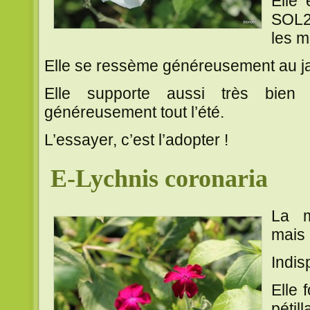
Elle 
SOL2
les m
Elle se ressème généreusement au ja
Elle supporte aussi très bien 
généreusement tout l’été.
L’essayer, c’est l’adopter !
E-Lychnis coronaria
La 
mais 
Indis
Elle 
pétill