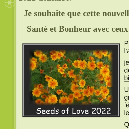
Je souhaite que cette nouvel
Santé et Bonheur avec ceux 
P
l
j
d
b
U
g
f
l
Q