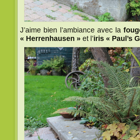
J’aime bien l’ambiance avec la
foug
« Herrenhausen »
et l’
iris « Paul’s 