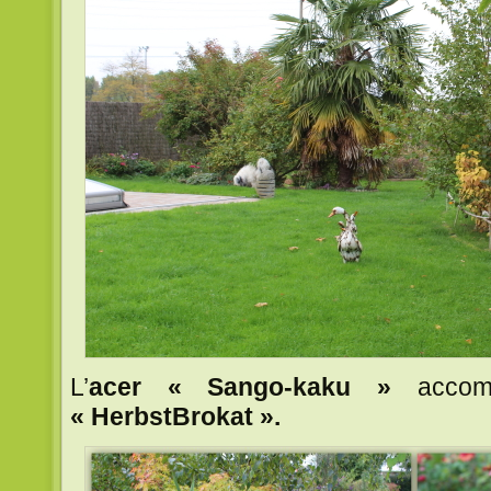
L’
acer « Sango-kaku »
accom
« HerbstBrokat ».