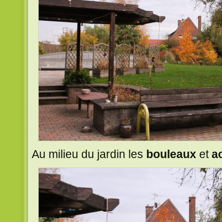
Au milieu du jardin les
bouleaux
et
a