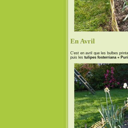
En Avril
C’est en avril que les bulbes prin
puis les
tulipes fosterriana « Pur