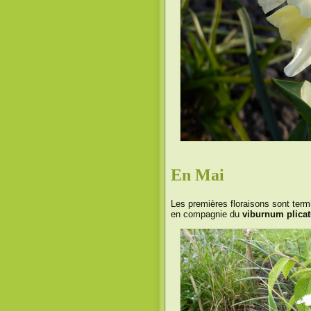
En Mai
Les premières floraisons sont term
en compagnie du
viburnum plica