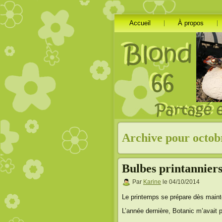
Accueil
À propos
Archive pour octob
Bulbes printanniers
Par
Karine
le 04/10/2014
Le printemps se prépare dès mainte
L’année dernière, Botanic m’avait p