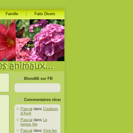
Famille
Faits Divers
Blond66 sur FB
Commentaires récents
Pascal
dans
Couleurs
d’Avril
Pascal
dans
Le
temps file
Pascal
dans
Vive les