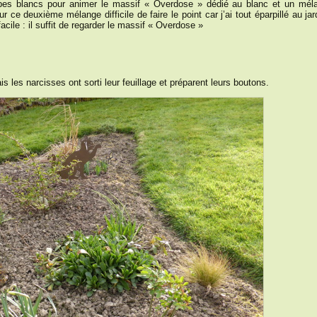
lbes blancs pour animer le massif « Overdose » dédié au blanc et un mél
ur ce deuxième mélange difficile de faire le point car j’ai tout éparpillé au jar
acile : il suffit de regarder le massif « Overdose »
s les narcisses ont sorti leur feuillage et préparent leurs boutons.