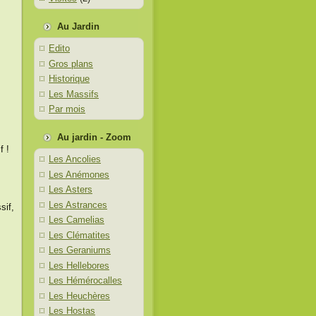
Au Jardin
Edito
Gros plans
Historique
Les Massifs
Par mois
Au jardin - Zoom
f !
Les Ancolies
Les Anémones
Les Asters
Les Astrances
sif,
Les Camelias
Les Clématites
Les Geraniums
Les Hellebores
Les Hémérocalles
Les Heuchères
Les Hostas