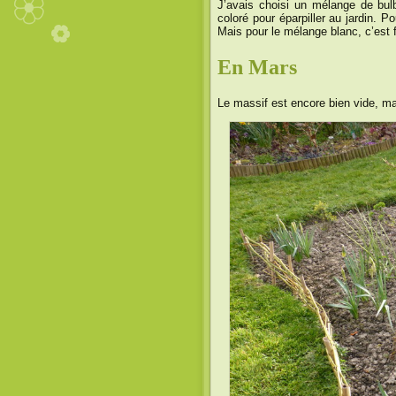
J’avais choisi un mélange de bu
coloré pour éparpiller au jardin. Po
Mais pour le mélange blanc, c’est f
En Mars
Le massif est encore bien vide, mai