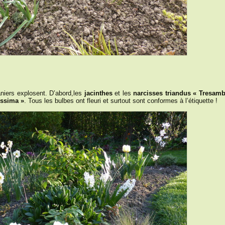
taniers explosent. D’abord,les
jacinthes
et les
narcisses
triandus « Tresamb
issima »
. Tous les bulbes ont fleuri et surtout sont conformes à l’étiquette !