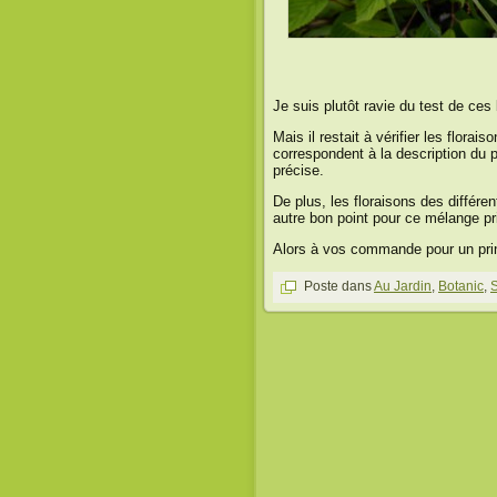
Je suis plutôt ravie du test de ces 
Mais il restait à vérifier les florai
correspondent à la description du 
précise.
De plus, les floraisons des différen
autre bon point pour ce mélange pri
Alors à vos commande pour un prin
Poste dans
Au Jardin
,
Botanic
,
S