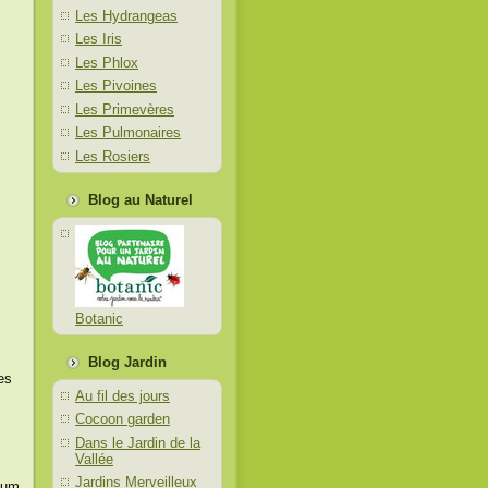
Les Hydrangeas
Les Iris
Les Phlox
Les Pivoines
Les Primevères
Les Pulmonaires
Les Rosiers
Blog au Naturel
Botanic
Blog Jardin
es
Au fil des jours
Cocoon garden
Dans le Jardin de la
Vallée
Jardins Merveilleux
lium