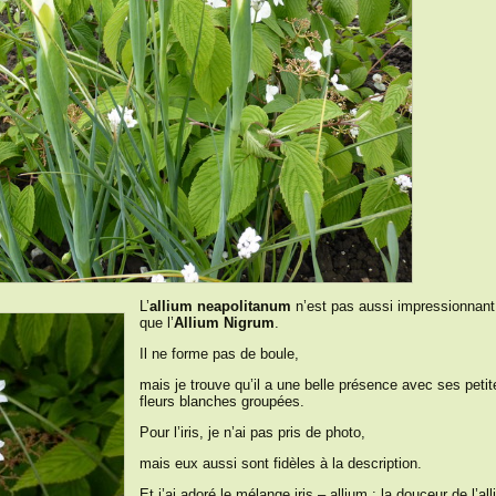
L’
allium neapolitanum
n’est pas aussi impressionnant
que l’
Allium Nigrum
.
Il ne forme pas de boule,
mais je trouve qu’il a une belle présence avec ses petit
fleurs blanches groupées.
Pour l’iris, je n’ai pas pris de photo,
mais eux aussi sont fidèles à la description.
Et j’ai adoré le mélange iris – allium : la douceur de l’al