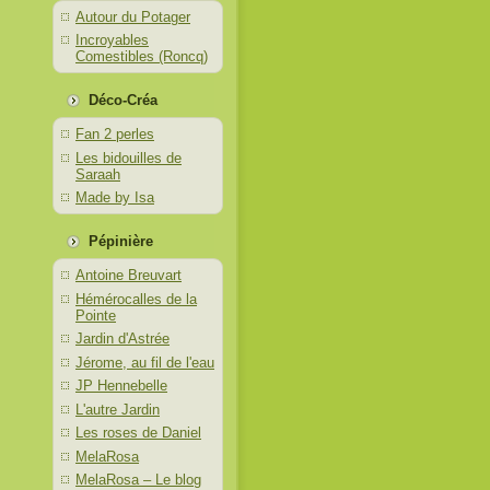
Autour du Potager
Incroyables
Comestibles (Roncq)
Déco-Créa
Fan 2 perles
Les bidouilles de
Saraah
Made by Isa
Pépinière
Antoine Breuvart
Hémérocalles de la
Pointe
Jardin d'Astrée
Jérome, au fil de l'eau
JP Hennebelle
L'autre Jardin
Les roses de Daniel
MelaRosa
MelaRosa – Le blog