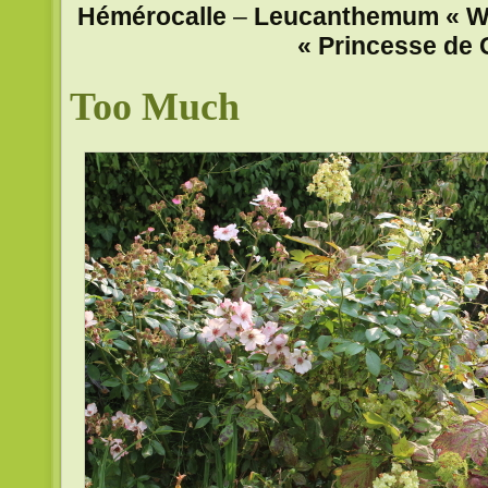
Hémérocalle
–
Leucanthemum « Wi
« Princesse de 
Too Much