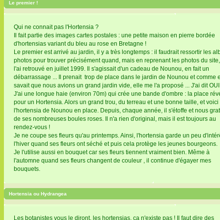
Le premier !
Qui ne connait pas l'Hortensia ?
Il fait partie des images cartes postales : une petite maison en pierre bordée
d'hortensias variant du bleu au rose en Bretagne !
Le premier est arrivé au jardin, il y a très longtemps : il faudrait ressortir les a
photos pour trouver précisément quand, mais en reprenant les photos du site,
l'ai retrouvé en juillet 1999. Il s'agissait d'un cadeau de Nounou, en fait un
débarrassage ... Il prenait trop de place dans le jardin de Nounou et comme e
savait que nous avions un grand jardin vide, elle me l'a proposé ... J'ai dit OUI 
J'ai une longue haie (environ 70m) qui crée une bande d'ombre : la place rév
pour un Hortensia. Alors un grand trou, du terreau et une bonne taille, et voici
l'hortensia de Nounou en place. Depuis, chaque année, il s'étoffe et nous grat
de ses nombreuses boules roses. Il n'a rien d'original, mais il est toujours au
rendez-vous !
Je ne coupe ses fleurs qu'au printemps. Ainsi, l'hortensia garde un peu d'intér
l'hiver quand ses fleurs ont séché et puis cela protège les jeunes bourgeons.
Je l'utilise aussi en bouquet car ses fleurs tiennent vraiment bien. Même à
l'automne quand ses fleurs changent de couleur , il continue d'égayer mes
bouquets.
Hortensia ou Hydrangea
Les botanistes vous le diront, les hortensias, ça n'existe pas ! Il faut dire des