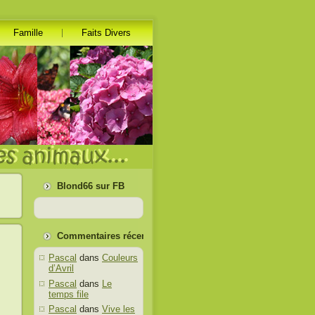
Famille
Faits Divers
Blond66 sur FB
Commentaires récents
Pascal
dans
Couleurs
d’Avril
Pascal
dans
Le
temps file
Pascal
dans
Vive les