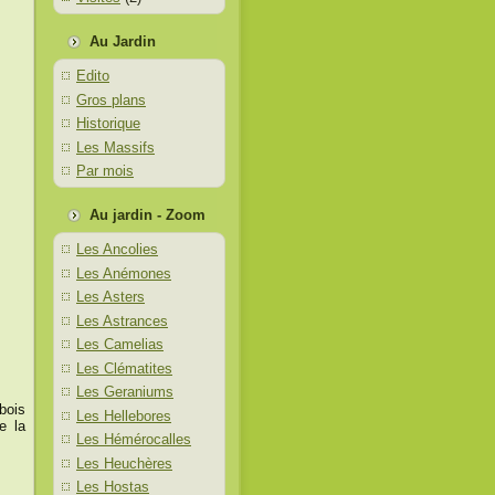
Au Jardin
Edito
Gros plans
Historique
Les Massifs
Par mois
Au jardin - Zoom
Les Ancolies
Les Anémones
Les Asters
Les Astrances
Les Camelias
Les Clématites
Les Geraniums
bois
Les Hellebores
e la
Les Hémérocalles
Les Heuchères
Les Hostas