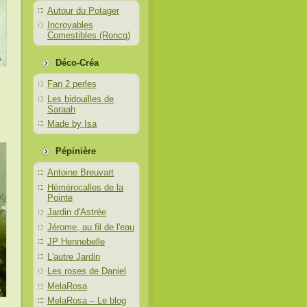
Autour du Potager
Incroyables
Comestibles (Roncq)
Déco-Créa
Fan 2 perles
Les bidouilles de
Saraah
Made by Isa
Pépinière
Antoine Breuvart
Hémérocalles de la
Pointe
Jardin d'Astrée
Jérome, au fil de l'eau
JP Hennebelle
L'autre Jardin
Les roses de Daniel
MelaRosa
MelaRosa – Le blog