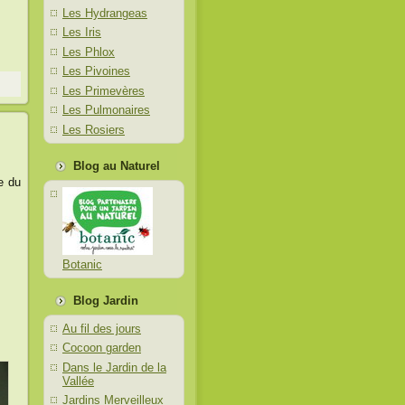
Les Hydrangeas
Les Iris
Les Phlox
Les Pivoines
Les Primevères
Les Pulmonaires
Les Rosiers
Blog au Naturel
e du
Botanic
Blog Jardin
Au fil des jours
Cocoon garden
Dans le Jardin de la
Vallée
Jardins Merveilleux