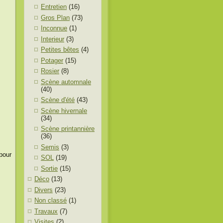
Entretien
(16)
Gros Plan
(73)
Inconnue
(1)
Interieur
(3)
Petites bêtes
(4)
Potager
(15)
Rosier
(8)
Scène automnale
(40)
Scène d'été
(43)
Scène hivernale
(34)
Scène printannière
(36)
Semis
(3)
pour
SOL
(19)
Sortie
(15)
Déco
(13)
Divers
(23)
Non classé
(1)
Travaux
(7)
Visites
(2)