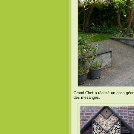
Grand Chef a réalisé un abris géan
des mésanges.