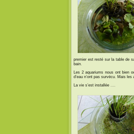
premier est resté sur la table de sa
bain.
Les 2 aquariums nous ont bien occ
d’eau n’ont pas survécu. Mais les
La vie s’est installée ….