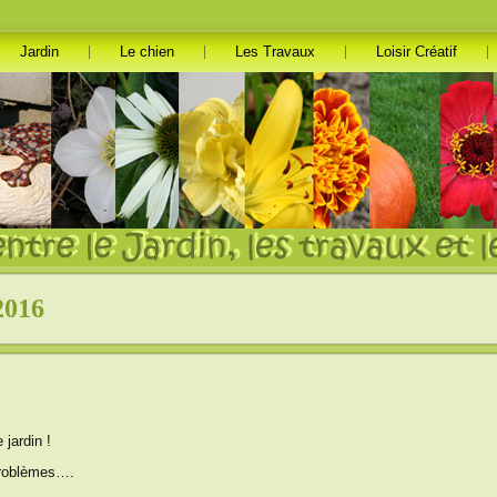
Jardin
Le chien
Les Travaux
Loisir Créatif
2016
 jardin !
 problèmes….