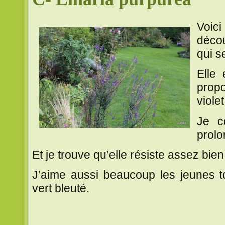
Voic
déco
qui se
Elle
prop
violet
Je c
prolo
Et je trouve qu’elle résiste assez bie
J’aime aussi beaucoup les jeunes to
vert bleuté.