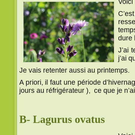
Voici
C’e
resse
temps
dure 
J’ai 
j’ai 
Je vais retenter aussi au printemps.
A priori, il faut une période d’hivern
jours au réfrigérateur ), ce que je n’ai
B- Lagurus ovatus