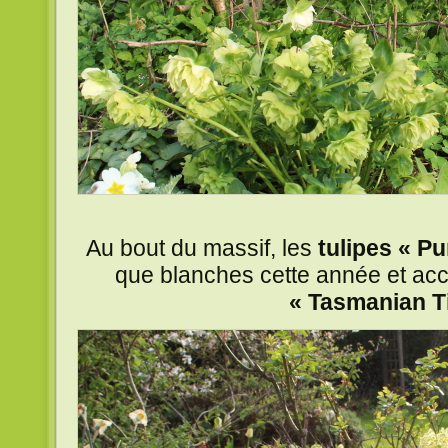
Au bout du massif, les
tulipes « Pu
que blanches cette année et ac
« Tasmanian T