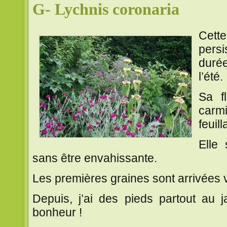
G- Lychnis coronaria
Cet
persi
durée
l’été.
Sa f
carm
feuil
Elle
sans être envahissante.
Les premières graines sont arrivées 
Depuis, j’ai des pieds partout au 
bonheur !