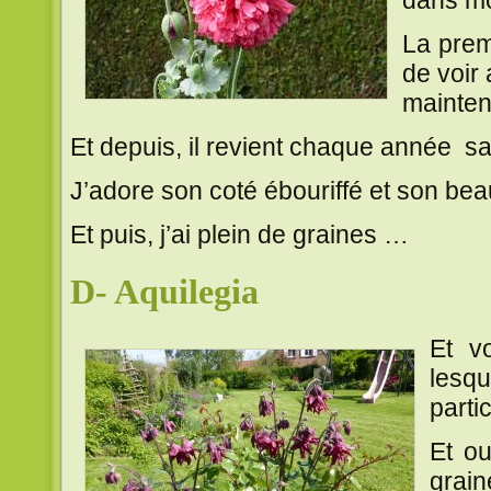
La prem
de voir 
maintena
Et depuis, il revient chaque année sa
J’adore son coté ébouriffé et son beau
Et puis, j’ai plein de graines …
D- Aquilegia
Et v
lesq
parti
Et ou
grain