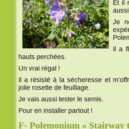
Et il
aussi
Je n
exp
Pole
Il a 
hauts perchées.
Un vrai régal !
Il a résisté à la sécheresse et m’o
jolie rosette de feuillage.
Je vais aussi tester le semis.
Pour en installer partout !
F- Polemonium « Stairway 