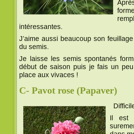
Aprè
form
rempl
intéressantes.
J’aime aussi beaucoup son feuillage 
du semis.
Je laisse les semis spontanés form
début de saison puis je fais un pe
place aux vivaces !
C- Pavot rose (Papaver)
Difficil
Il est
suremen
dans mo