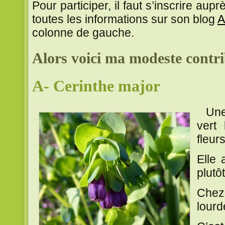
Pour participer, il faut s’inscrire aup
toutes les informations sur son blog
A
colonne de gauche.
Alors voici ma modeste contr
A- Cerinthe major
Une b
vert
fleur
Elle 
plutô
Chez 
lourd