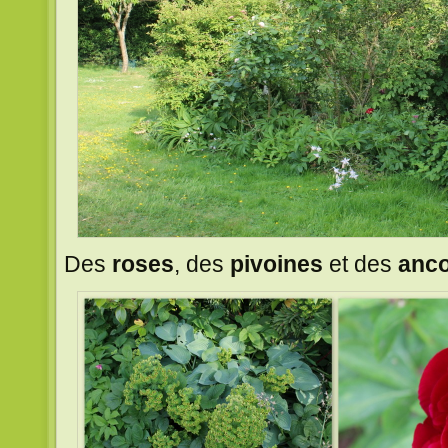
Des
roses
, des
pivoines
et des
anco