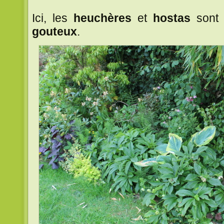
Ici, les
heuchères
et
hostas
sont p
gouteux
.