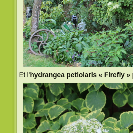
Et l’
hydrangea petiolaris « Firefly »