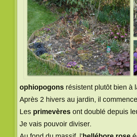
ophiopogons
résistent plutôt bien à 
Après 2 hivers au jardin, il commence
Les
primevères
ont doublé depuis leu
Je vais pouvoir diviser.
Au fond du massif, l’
hellébore rose
éc