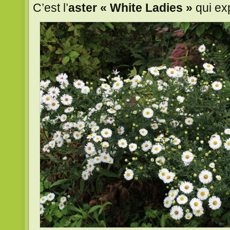
C’est l’
aster « White Ladies »
qui ex