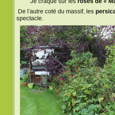
Je craque sur les
roses de « M
De l’autre coté du massif, les
persic
spectacle.