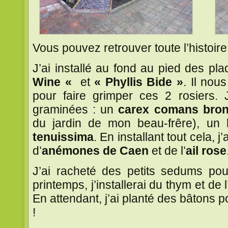
Vous pouvez retrouver toute l’histoir
J’ai installé au fond au pied des pl
Wine «
et
« Phyllis Bide »
. Il nou
pour faire grimper ces 2 rosiers. J
graminées : un
carex comans bro
du jardin de mon beau-frêre), un
tenuissima
. En installant tout cela, 
d’
anémones de Caen
et de l’
ail rose
J’ai racheté des petits sedums pou
printemps, j’installerai du thym et de 
En attendant, j’ai planté des bâtons po
!