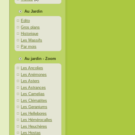
Au Jardin
Edito
Gros plans
Historique
Les Massifs
Par mois
Au jardin - Zoom
Les Ancolies
Les Anémones
Les Asters
Les Astrances
Les Camelias
Les Clématites
Les Geraniums
Les Hellebores
Les Hémérocalles
Les Heuchères
Les Hostas