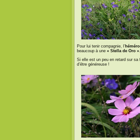
Pour lui tenir compagnie, l’
héméro
beaucoup à une
« Stella de Oro »
Si elle est un peu en retard sur sa 
d’être généreuse !