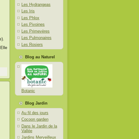
Les Hydrangeas
Les Iris
Les Phlox
Les Pivoines
Les Primevères
Les Pulmonaires
s
).
Les Rosiers
Elle
Blog au Naturel
Botanic
Blog Jardin
Au fil des jours
Cocoon garden
Dans le Jardin de la
Vallée
Jardins Merveilleux