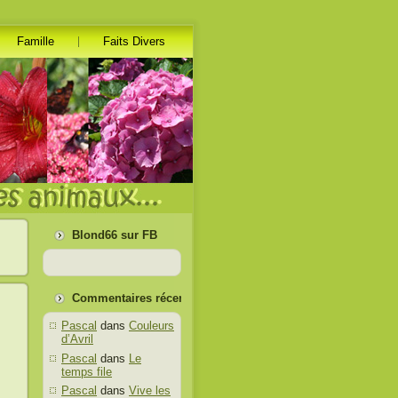
Famille
Faits Divers
Blond66 sur FB
Commentaires récents
Pascal
dans
Couleurs
d’Avril
Pascal
dans
Le
temps file
Pascal
dans
Vive les