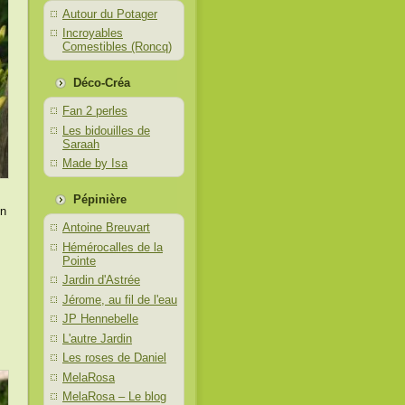
Autour du Potager
Incroyables
Comestibles (Roncq)
Déco-Créa
Fan 2 perles
Les bidouilles de
Saraah
Made by Isa
Pépinière
on
Antoine Breuvart
Hémérocalles de la
Pointe
Jardin d'Astrée
Jérome, au fil de l'eau
JP Hennebelle
L'autre Jardin
Les roses de Daniel
MelaRosa
MelaRosa – Le blog