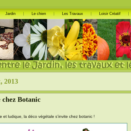
Jardin
Le chien
Les Travaux
Loisir Créatif
t, 2013
e chez Botanic
 et ludique, la déco végétale s’invite chez botanic !