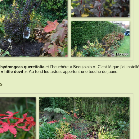
s
hydrangeas quercifolia
et l’heuchère « Beaujolais ». C’est là que j’ai installé
 little devil »
. Au fond les asters apportent une touche de jaune.
s