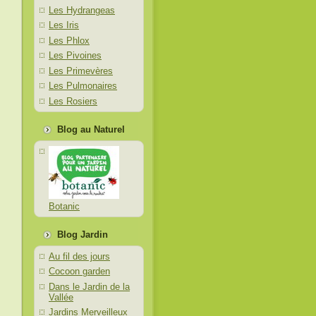
Les Hydrangeas
Les Iris
Les Phlox
Les Pivoines
Les Primevères
Les Pulmonaires
Les Rosiers
Blog au Naturel
Botanic
Blog Jardin
Au fil des jours
Cocoon garden
Dans le Jardin de la
Vallée
Jardins Merveilleux