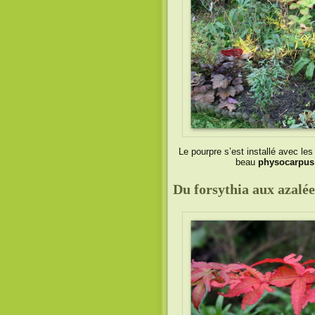
Le pourpre s’est installé avec le
beau
physocarpus «
Du forsythia aux azalée