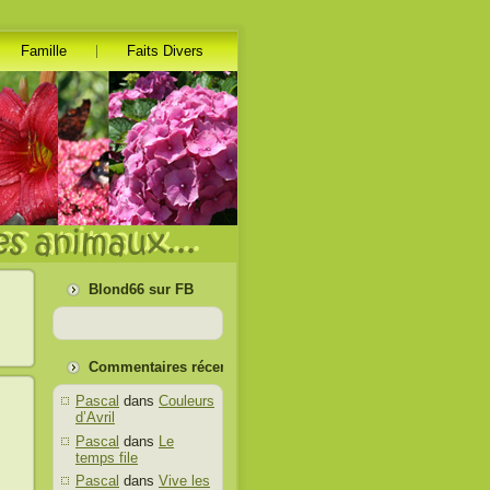
Famille
Faits Divers
Blond66 sur FB
Commentaires récents
Pascal
dans
Couleurs
d’Avril
Pascal
dans
Le
temps file
Pascal
dans
Vive les