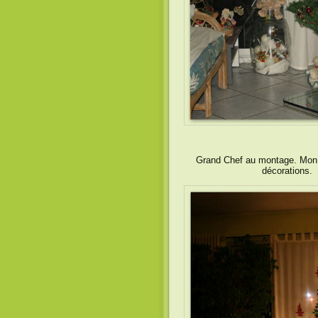
Grand Chef au montage. Mon ain
décorations. J