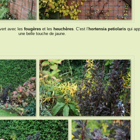
vert avec les
fougères
et les
heuchères
. C’est l’
hortensia petiolaris
qui app
une belle touche de jaune.