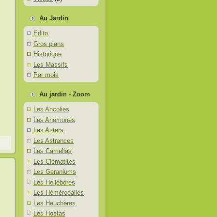
Au Jardin
Edito
Gros plans
Historique
Les Massifs
Par mois
Au jardin - Zoom
Les Ancolies
Les Anémones
Les Asters
Les Astrances
Les Camelias
Les Clématites
Les Geraniums
Les Hellebores
Les Hémérocalles
Les Heuchères
Les Hostas