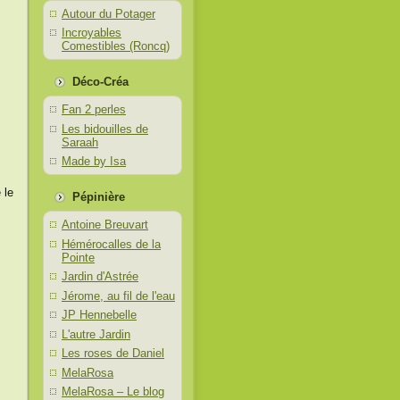
Autour du Potager
Incroyables
Comestibles (Roncq)
Déco-Créa
Fan 2 perles
Les bidouilles de
Saraah
Made by Isa
 le
Pépinière
Antoine Breuvart
Hémérocalles de la
Pointe
Jardin d'Astrée
Jérome, au fil de l'eau
JP Hennebelle
L'autre Jardin
Les roses de Daniel
MelaRosa
MelaRosa – Le blog