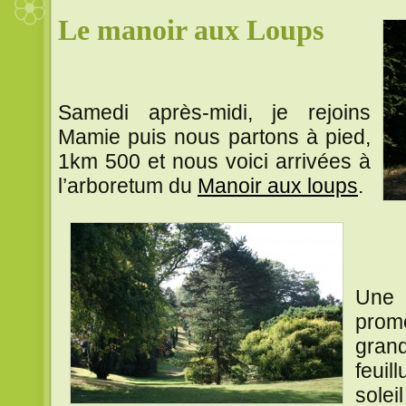
Le manoir aux Loups
~~
Samedi après-midi, je rejoins
Mamie puis nous partons à pied,
1km 500 et nous voici arrivées à
l’arboretum du
Manoir aux loups
.
~~
~~
Une
pro
gran
feui
sole