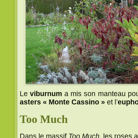
Le
viburnum
a mis son manteau pou
asters « Monte Cassino »
et l’
eupho
Too Much
Dans le massif
Too Much
, les roses