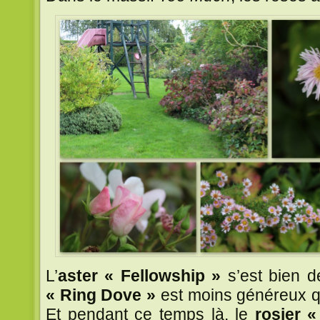
L’
aster « Fellowship »
s’est bien dé
« Ring Dove »
est moins généreux q
Et pendant ce temps là, le
rosier 