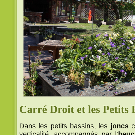
Carré Droit et les Petits 
Dans les petits bassins, les
joncs
c
verticalité, accompagnés par l’
heuc