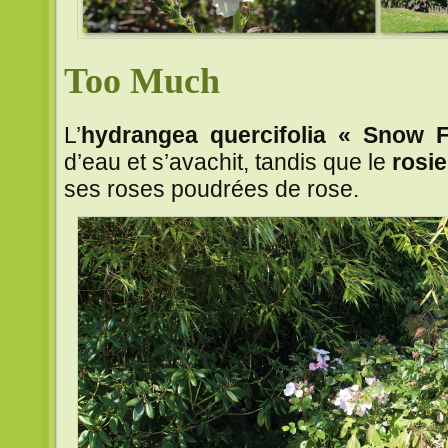
Too Much
L’
hydrangea quercifolia « Snow F
d’eau et s’avachit, tandis que le
rosi
ses roses poudrées de rose.