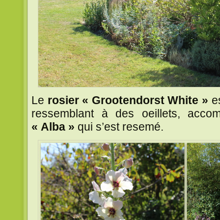
Le
rosier « Grootendorst White »
es
ressemblant à des oeillets, acc
« Alba »
qui s’est resemé.