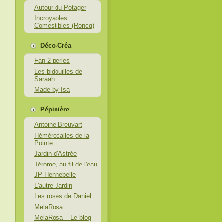
Autour du Potager
Incroyables
Comestibles (Roncq)
Déco-Créa
Fan 2 perles
Les bidouilles de
Saraah
Made by Isa
Pépinière
Antoine Breuvart
Hémérocalles de la
Pointe
Jardin d'Astrée
Jérome, au fil de l'eau
JP Hennebelle
L'autre Jardin
Les roses de Daniel
MelaRosa
MelaRosa – Le blog