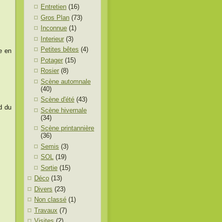
Entretien
(16)
Gros Plan
(73)
Inconnue
(1)
Interieur
(3)
Petites bêtes
(4)
e en
Potager
(15)
Rosier
(8)
Scène automnale
(40)
Scène d'été
(43)
d du
Scène hivernale
(34)
Scène printannière
(36)
Semis
(3)
SOL
(19)
Sortie
(15)
Déco
(13)
Divers
(23)
Non classé
(1)
Travaux
(7)
Visites
(2)