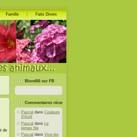
Famille
Faits Divers
Blond66 sur FB
Commentaires récents
Pascal
dans
Couleurs
d’Avril
Pascal
dans
Le
temps file
t de
Pascal
dans
Vive les