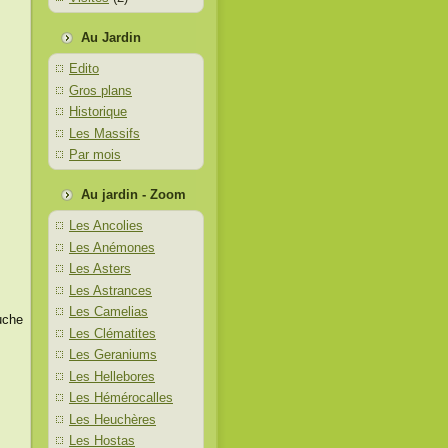
Au Jardin
Edito
Gros plans
Historique
Les Massifs
Par mois
Au jardin - Zoom
Les Ancolies
Les Anémones
Les Asters
Les Astrances
Les Camelias
uche
Les Clématites
Les Geraniums
Les Hellebores
Les Hémérocalles
Les Heuchères
Les Hostas