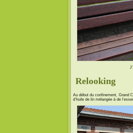
J
Relooking
Au début du confinement, Grand Che
d’huile de lin mélangée à de l’ess