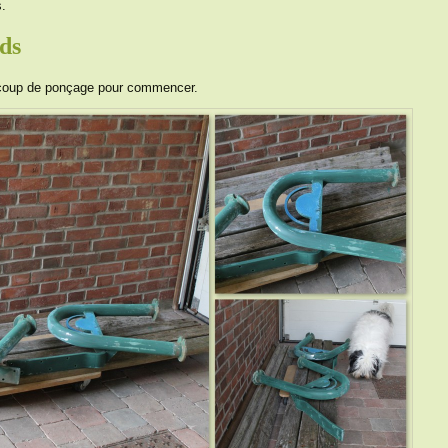
s.
ds
n coup de ponçage pour commencer.