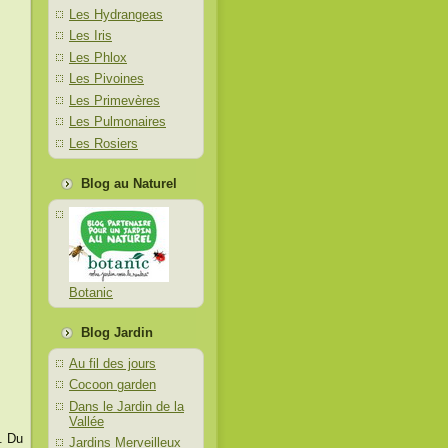
Les Hydrangeas
Les Iris
Les Phlox
Les Pivoines
Les Primevères
Les Pulmonaires
Les Rosiers
Blog au Naturel
Botanic
Blog Jardin
Au fil des jours
Cocoon garden
Dans le Jardin de la
Vallée
. Du
Jardins Merveilleux