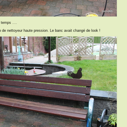
du temps ….
 de nettoyeur haute pression. Le banc avait changé de look !