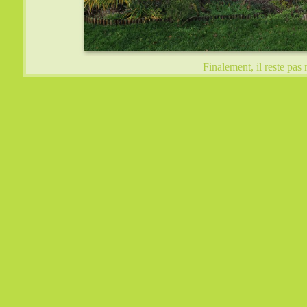
Finalement, il reste pas