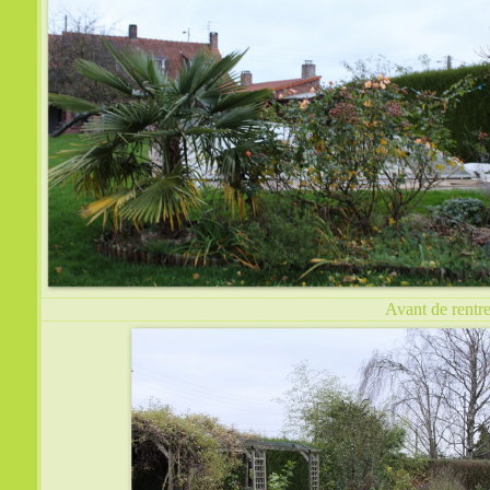
Avant de rentre