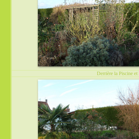
Derrière la Piscine e