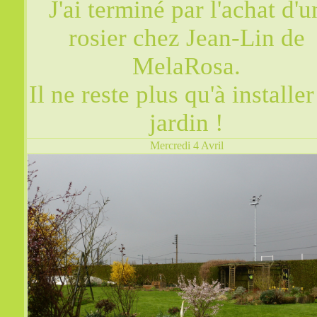
J'ai terminé par l'achat d'u
rosier chez Jean-Lin de
MelaRosa.
Il ne reste plus qu'à installer
jardin !
Mercredi 4 Avril