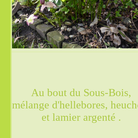
Au bout du Sous-Bois,
mélange d'hellebores, heuch
et lamier argenté .