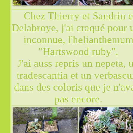
Chez Thierry et Sandrin e
Delabroye, j'ai craqué pour 
inconnue, l'helianthemu
"Hartswood ruby".
J'ai auss repris un nepeta, 
tradescantia et un verbasc
dans des coloris que je n'av
pas encore.