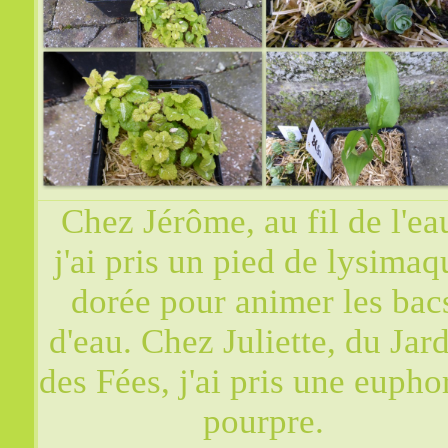
Chez Jérôme, au fil de l'ea
j'ai pris un pied de lysimaq
dorée pour animer les bac
d'eau. Chez Juliette, du Jar
des Fées, j'ai pris une eupho
pourpre.