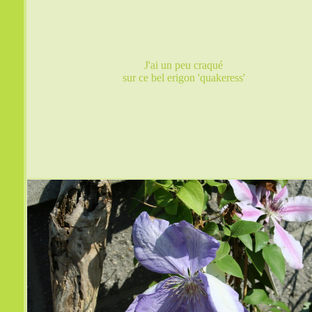
J'ai un peu craqué
sur ce bel erigon 'quakeress'