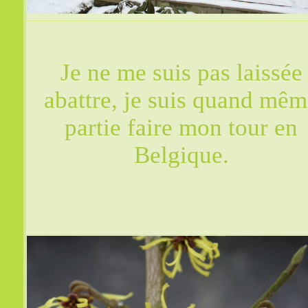
Je ne me suis pas laissée
abattre, je suis quand mê
partie faire mon tour en
Belgique.