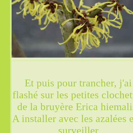
Et puis pour trancher, j'ai
flashé sur les petites clochet
de la bruyère Erica hiemali
A installer avec les azalées e
surveiller