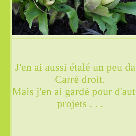
J'en ai aussi étalé un peu d
Carré droit.
Mais j'en ai gardé pour d'aut
projets . . .