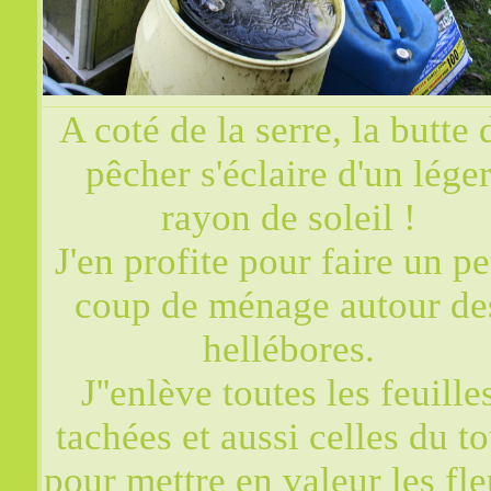
A coté de la serre, la butte 
pêcher s'éclaire d'un lége
rayon de soleil !
J'en profite pour faire un pe
coup de ménage autour de
hellébores.
J''enlève toutes les feuille
tachées et aussi celles du t
pour mettre en valeur les fle