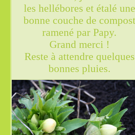
les hellébores et étalé un
bonne couche de compos
ramené par Papy.
Grand merci !
Reste à attendre quelques
bonnes pluies.