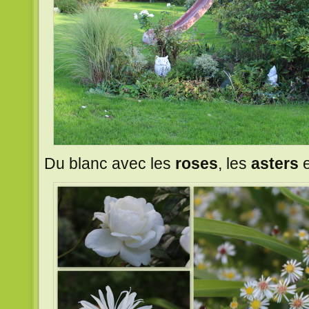
Du blanc avec les
roses
, les
asters
e